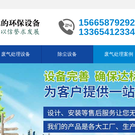
15665879292
13365412334
废气处理设备
除尘设备
废气处理案例