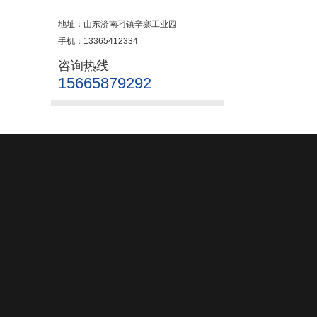
地址：山东济南刁镇辛寨工业园
手机：13365412334
咨询热线
15665879292