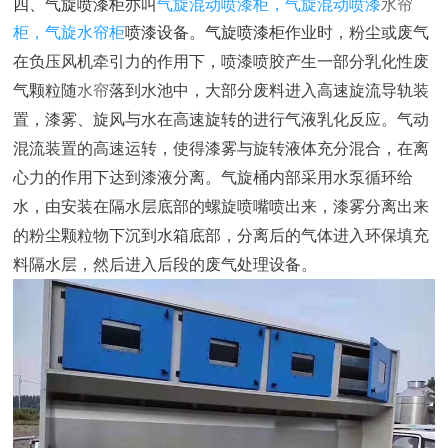
四、气旋喷漆柜亦叫
气旋混动喷漆柜，气旋混动喷漆
水帘
柜，气旋水帘柜
喷漆设备。
气旋喷漆柜
作业时，粉尘或废气
在负压风机牵引力的作用下，喷漆喷胶产生一部分乳化性废
气颗粒随
水帘
落到水池中，大部分废料进入高速旋流导轨装
置，漆雾、旋风与水在高速旋转的进行气液乳化反应。气动
混流装置的高速运转，使得漆雾与旋转液体充分混合，在离
心力的作用下达到漆液分离。气旋桶内部采用水泵循环给
水，由安装在隔水层底部的螺旋喷嘴喷出来，漆雾分离出来
的粉尘颗粒物下沉到水箱底部，分离后的气体进入环保填充
料隔水层，然后进入后段的废气处理设备。