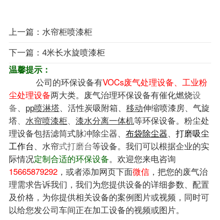
上一篇：水帘柜喷漆柜
下一篇：4米长水旋喷漆柜
温馨提示：
公司的环保设备有
VOCs废气处理设备、工业粉
尘处理设备
两大类。废气治理环保设备有
催化燃烧
设
、
、
、
、
备
pp喷淋塔
活性炭吸附箱
移动
伸缩喷漆房
气旋
等环保设备。粉尘处
塔
、
水帘喷漆柜
、
漆水分离一体机
理设备包括滤筒式脉冲除尘器、
、
布袋除尘器
打磨吸尘
台
、
等设备。我们可以根据企业的实
工作
水帘
式打磨台
际情况
定制合适的环保设备
。欢迎您来电咨询
15665879292
，或者添加网页下面
微信
，把您的废气治
理需求告诉我们，我们为您提供设备的详细参数、配置
及价格，为你提供相关设备的案例图片或视频，同时可
以给您发公司车间正在加工设备的视频或图片。