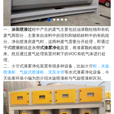
一、
涂装喷漆过
程中产生的废气主要包括油漆颗粒物和有机
废气两部分，主要来自涂料中的溶剂和辅助材料中的有机组
分。净化喷漆房废气时，这两种废气需要分开处理，即通过
干式喷漆柜
或是
水帘
式漆雾净化
装置，将漆雾颗粒截留下
来。然后通过废气处理装置对剩下的VOC有机气体进行处
理。
二、
水帘
式漆雾净化装置有很多种设备，比如
水帘
柜，水旋
喷漆柜，气旋式喷漆柜，无泵水帘
等水式漆雾净化设备，今
天佑泰环保小编为您介绍水旋喷漆柜与气旋喷漆柜区别。