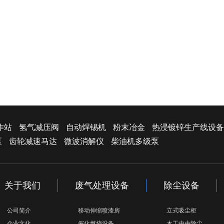
作站
氢气减压阀
自动焊锡机
粉末冶金
热浸镀锌生产线设备
泵
齿轮减速马达
微波消解仪
柴油机多级泵
关于我们
废气处理设备
除尘设备
公司简介
移动伸缩喷漆房
立式吸尘柜
企业文化
催化燃烧设备
木工中央除尘