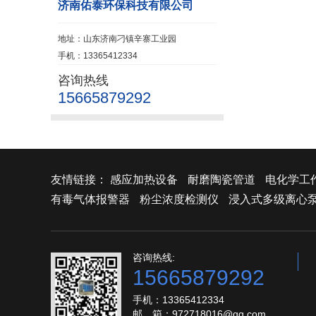
济南佑泰环保科技有限公司
地址：山东济南刁镇辛寨工业园
手机：13365412334
咨询热线
15665879292
友情链接：
感应加热设备
耐磨陶瓷管道
电化学工
有毒气体报警器
粉尘浓度检测仪
浸入式多级离心
咨询热线:
15665879292
手机：13365412334
邮 箱：972718016@qq.com