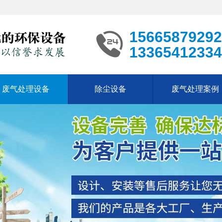
15665879292
13365412334
废气处理设备
除尘设备
废气处理案例