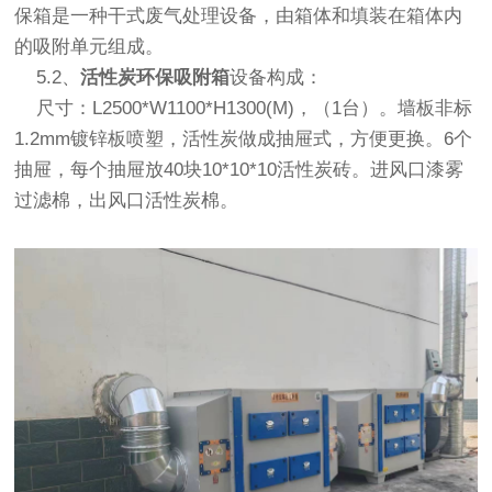
保箱
是一种干式废气处理设备，由箱体和填装在箱体内
的吸附单元组成。
5.2、
活性炭环保吸附箱
设备构成：
尺寸：L2500*W1100*H1300(M)，（1台）。墙板非标
1.2mm镀锌板喷塑，活性炭做成抽屉式，方便更换。6个
抽屉，每个抽屉放40块10*10*10活性炭砖。进风口漆雾
过滤棉，出风口活性炭棉。