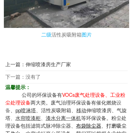
二级
活性炭吸附箱
图片
上一篇：伸缩喷漆房生产厂家
下一篇：没有了
温馨提示：
公司的环保设备有
VOCs废气处理设备、工业粉
尘处理设备
两大类。废气治理环保设备有
催化燃烧
设
、
、
、
、
备
pp喷淋塔
活性炭吸附箱
移动
伸缩喷漆房
气旋
等环保设备。粉尘处
塔
、
水帘喷漆柜
、
漆水分离一体机
理设备包括滤筒式脉冲除尘器、
、
布袋除尘器
打磨吸尘