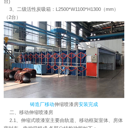
台)
3、二级活性炭吸箱：L2500*W1100*H1300（mm）
（2台）
铸造厂移动
伸缩喷漆房
安装完成
二、
移动
伸缩喷漆房
2.1、伸缩式喷漆室主要由轨道、移动框架室体、房体