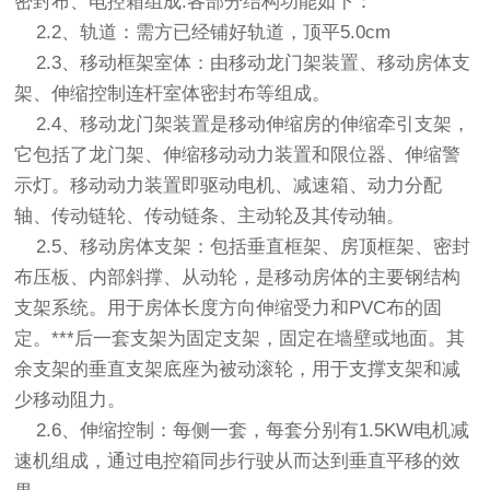
密封布、电控箱组成.各部分结构功能如下：
2.2、轨道：需方已经铺好轨道，顶平5.0cm
2.3、移动框架室体：由移动龙门架装置、移动房体支
架、伸缩控制连杆室体密封布等组成。
2.4、移动龙门架装置是
移动伸缩
房的伸缩牵引支架，
它包括了龙门架、
伸缩移动
动力装置和限位器、伸缩警
示灯。移动动力装置即驱动电机、减速箱、动力分配
轴、传动链轮、传动链条、主动轮及其传动轴。
2.5、移动房体支架：包括垂直框架、房顶框架、密封
布压板、内部斜撑、从动轮，是移动房体的主要钢结构
支架系统。用于房体长度方向伸缩受力和PVC布的固
定。***后一套支架为固定支架，固定在墙壁或地面。其
余支架的垂直支架底座为被动滚轮，用于支撑支架和减
少移动阻力。
2.6、伸缩控制：每侧一套，每套分别有1.5KW电机减
速机组成，通过电控箱同步行驶从而达到垂直平移的效