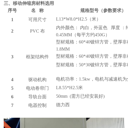
三
、移动
伸缩房材料选用
序号
名
称
规格型号（参数要求）
L13*W8.0*H2.5
（米）
1
可用尺寸
内外颜色：
内白，外
蓝色
厚度
：
2
PVC
布
0.
4
5MM
（每平方约
450G
）
型材规格：
60*40
镀锌方管，壁厚非
1.8MM
型材规格：
60*40
镀锌方管，壁厚非
3
框架结构件
型材规格：
5
0*
3
0
镀锌方管，壁厚非
电机
功率：
1.5
kw
，
电机与减速机为
4
驱动机构
L8.55*H2.5米
5
电动卷帘门
50mm (需方已经安装好)
6
导轨台面
德力西
7
电器控制